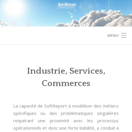
Skip
to
content
MENU
ACCUEIL
SECTEURS D’INTERVENTION
Industrie, Services,
Commerces
SOLUTIONS
LOGICIELS
La capacité de SoftReport à modéliser des métiers
EXPERTISE
spécifiques ou des problématiques singulières
requérant une proximité avec les processus
À PROPOS DE …
opérationnels et donc une forte lisibilité, a conduit à